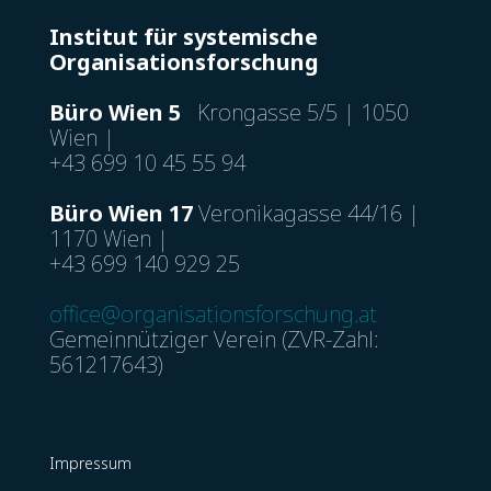
Institut für systemische
Organisationsforschung
Büro Wien 5
Krongasse 5/5 | 1050
Wien |
+43 699 10 45 55 94
Büro Wien 17
Veronikagasse 44/16 |
1170 Wien |
+43 699 140 929 25
office@organisationsforschung.at
Gemeinnütziger Verein (ZVR-Zahl:
561217643)
Impressum